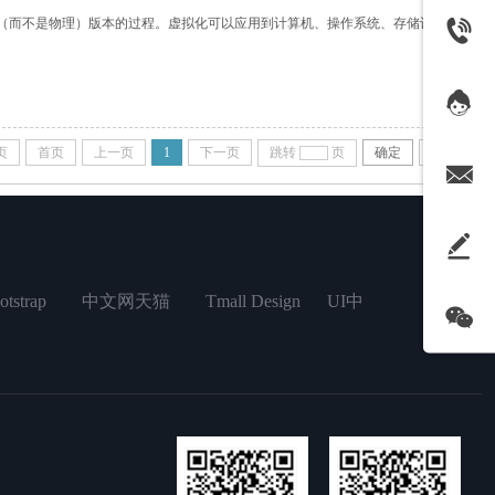
（而不是物理）版本的过程。虚拟化可以应用到计算机、操作系统、存储设备、应
页
首页
上一页
1
下一页
跳转
页
确定
尾页
ap 中文网天猫 Tmall Design UI中