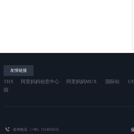
友情链接
THX 阿里妈妈创意中心 阿里妈妈MUX 国际站 UED Ali
国
咨询电话:（+86）1514056555